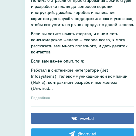
Понимаю отрасль от проектирования архитектуры
и разработки платы до вопросов верстки
инструкций, дизайна коробок и написания
скриптов для службы поддержки: знаю и умею все,
чтобы выпустить на рынок продукт с долей железа.
Если вы хотите начать стартап, и в нем есть
консьюмерское железо — скорее всего, я могу
рассказать вам много полезного, и дать десяток
контактов.
Если вам важен опыт, то я:
Работал в системном интеграторе (Jet
Infosystems), телекоммуникационной компании
(Nokia), контрактном разработчике железа
(Unwired...
Подробнее
vvzvlad
@vvzvlad